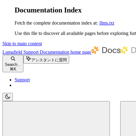
Documentation Index
Fetch the complete documentation index at:
/llms.txt
Use this file to discover all available pages before exploring fur
Skip to main content
Lumafield Support Documentation
home page
アシスタントに質問
Search...
⌘
K
Support