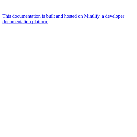
This documentation is built and hosted on Mintlify, a developer
documentation platform
Assistant
Responses
are
generated
using
AI
and
may
contain
mistakes.