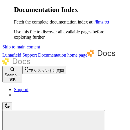
Documentation Index
Fetch the complete documentation index at:
/llms.txt
Use this file to discover all available pages before
exploring further.
Skip to main content
Lumafield Support Documentation
home page
アシスタントに質問
Search...
⌘
K
Support