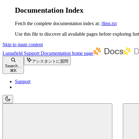
Documentation Index
Fetch the complete documentation index at:
/llms.txt
Use this file to discover all available pages before exploring fur
Skip to main content
Lumafield Support Documentation
home page
アシスタントに質問
Search...
⌘
K
Support