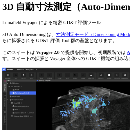
3D 自動寸法測定（Auto-Dimens
Lumafield Voyager による精密 GD&T 評価ツール
3D Auto-Dimensioning は、
寸法測定モード（Dimensioning Mod
らに拡張される GD&T 評価 Tool 群の基盤となります。
このスイートは
Voyager 2.0
で提供を開始し、初期段階では
A
す。スイートの拡張と Voyager 全体への GD&T 機能