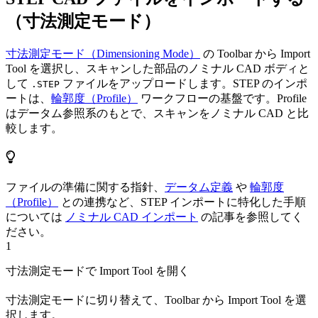
（寸法測定モード）
寸法測定モード（Dimensioning Mode）
の Toolbar から Import
Tool を選択し、スキャンした部品のノミナル CAD ボディと
して
ファイルをアップロードします。STEP のインポ
.STEP
ートは、
輪郭度（Profile）
ワークフローの基盤です。Profile
はデータム参照系のもとで、スキャンをノミナル CAD と比
較します。
ファイルの準備に関する指針、
データム定義
や
輪郭度
（Profile）
との連携など、STEP インポートに特化した手順
については
ノミナル CAD インポート
の記事を参照してく
ださい。
1
寸法測定モードで Import Tool を開く
寸法測定モードに切り替えて、Toolbar から Import Tool を選
択します。