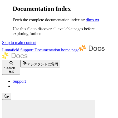
Documentation Index
Fetch the complete documentation index at:
/llms.txt
Use this file to discover all available pages before
exploring further.
Skip to main content
Lumafield Support Documentation
home page
アシスタントに質問
Search...
⌘
K
Support