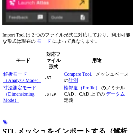
Import Tool は 2 つのファイル形式に対応しており、利用可能
な形式は現在の
モード
によって異なります。
対応フ
モード
ァイル
用途
形式
解析モード
Compare Tool
、メッシュベース
.STL
（Analysis Mode）
の
計測
寸法測定モード
輪郭度（Profile）
のノミナル
（Dimensioning
CAD、CAD 上での
データム
.STEP
Mode）
定義
STL メッシュをインポートする（解析