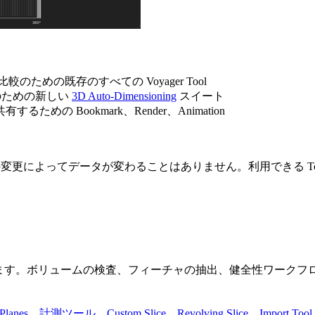
のための既存のすべての Voyager Tool
価のための新しい
3D Auto-Dimensioning
スイート
ための Bookmark、Render、Animation
ドの変更によってデータが変わることはありません。利用できる To
 が含まれます。ボリュームの検査、フィーチャの抽出、健全性ワ
 Planes
、
計測ツール
、
Custom Slice
、
Revolving Slice
、
Import Tool