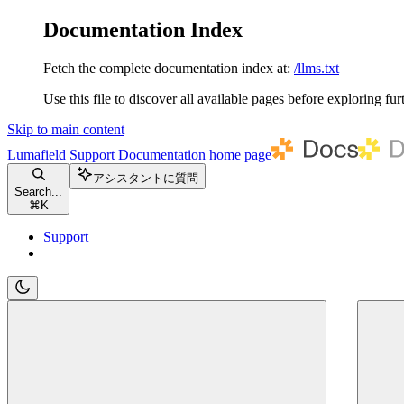
Documentation Index
Fetch the complete documentation index at:
/llms.txt
Use this file to discover all available pages before exploring fur
Skip to main content
Lumafield Support Documentation
home page
アシスタントに質問
Search...
⌘
K
Support