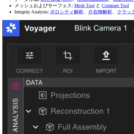
メッシュおよびサーフェス:
Mesh Tool
と
Compare Tool
Integrity Analysis:
ポロシティ解析
、
介在物解析
、
クラッ