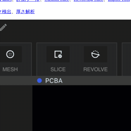
ク検出
、
厚さ解析