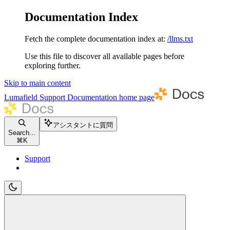
Documentation Index
Fetch the complete documentation index at:
/llms.txt
Use this file to discover all available pages before
exploring further.
Skip to main content
Lumafield Support Documentation
home page
アシスタントに質問
Search...
⌘
K
Support