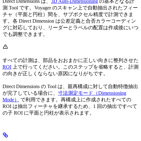
Direct Dimensions は、
3D Auto-Dimensioning
の基本となる計
測 Tool です。Voyager のスキャン上で自動抽出されたフィー
チャ（平面と円柱）間を、サブボクセル精度で計測できま
す。各 Direct Dimension は公差定義と合否カラーコーディン
グに対応しており、リーダーとラベルの配置は作成後にいつ
でも調整できます。
すべての計測は、部品をおおまかに正しい向きに整列させた
ROI
上で行ってください。このステップを省略すると、計測
の向きが正しくならない原因になりがちです。
Direct Dimensions の Tool は、親再構成に対して自動特徴抽出
が完了している場合に、
寸法測定モード（Dimensioning
Mode）
で利用できます。再構成上に作成されたすべての
ROI は抽出フィーチャを継承するため、1 回の抽出ですべて
の子 ROI に平面と円柱が表示されます。