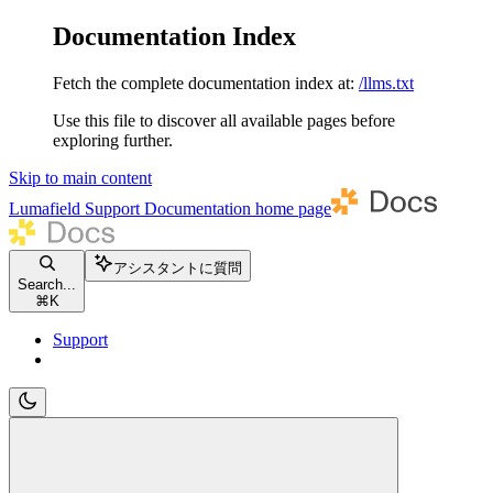
Documentation Index
Fetch the complete documentation index at:
/llms.txt
Use this file to discover all available pages before
exploring further.
Skip to main content
Lumafield Support Documentation
home page
アシスタントに質問
Search...
⌘
K
Support