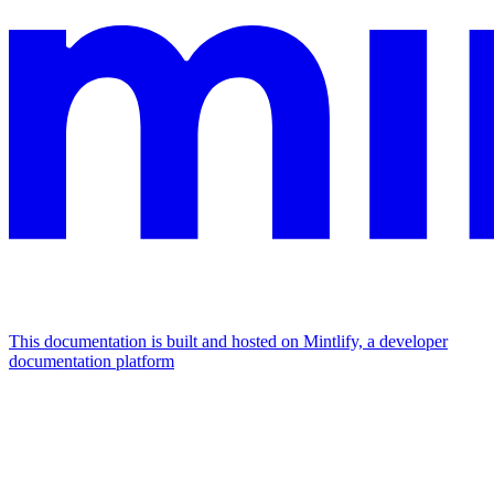
This documentation is built and hosted on Mintlify, a developer
documentation platform
Assistant
Responses