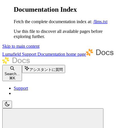
Documentation Index
Fetch the complete documentation index at:
/llms.txt
Use this file to discover all available pages before
exploring further.
Skip to main content
Lumafield Support Documentation
home page
アシスタントに質問
Search...
⌘
K
Support