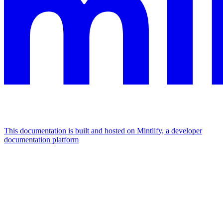
This documentation is built and hosted on Mintlify, a developer
documentation platform
Assistant
Responses
are
generated
using