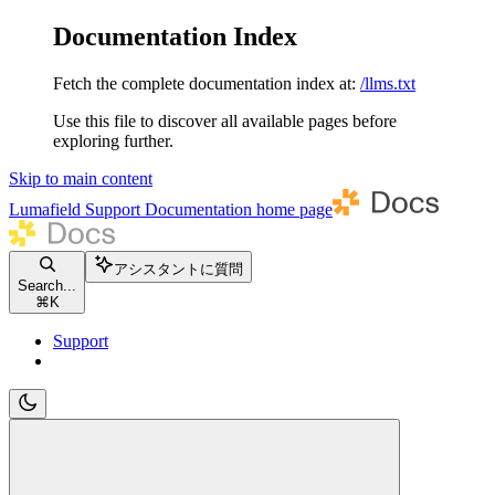
Documentation Index
Fetch the complete documentation index at:
/llms.txt
Use this file to discover all available pages before
exploring further.
Skip to main content
Lumafield Support Documentation
home page
アシスタントに質問
Search...
⌘
K
Support