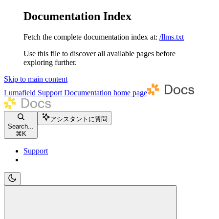
Documentation Index
Fetch the complete documentation index at:
/llms.txt
Use this file to discover all available pages before
exploring further.
Skip to main content
Lumafield Support Documentation
home page
アシスタントに質問
Search...
⌘
K
Support