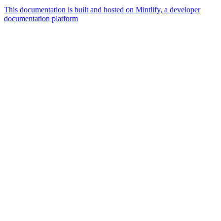
This documentation is built and hosted on Mintlify, a developer
documentation platform
Assistant
Responses
are
generated
using
AI
and
may
contain
mistakes.