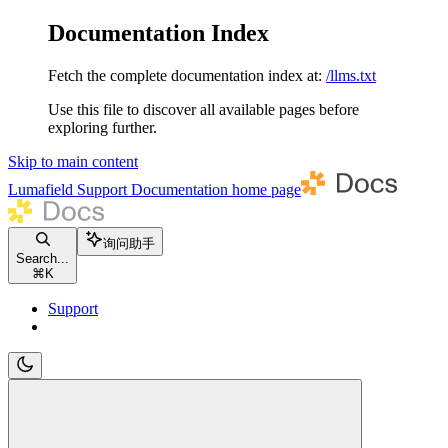
Documentation Index
Fetch the complete documentation index at:
/llms.txt
Use this file to discover all available pages before
exploring further.
Skip to main content
Lumafield Support Documentation
home page
询问助手
Search...
⌘
K
Support