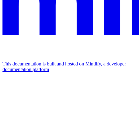
This documentation is built and hosted on Mintlify, a developer
documentation platform
Assistant
Responses
are
generated
using
AI
and
may