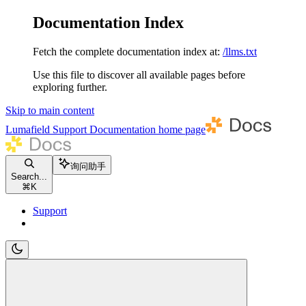
Documentation Index
Fetch the complete documentation index at:
/llms.txt
Use this file to discover all available pages before
exploring further.
Skip to main content
Lumafield Support Documentation
home page
询问助手
Search...
⌘
K
Support