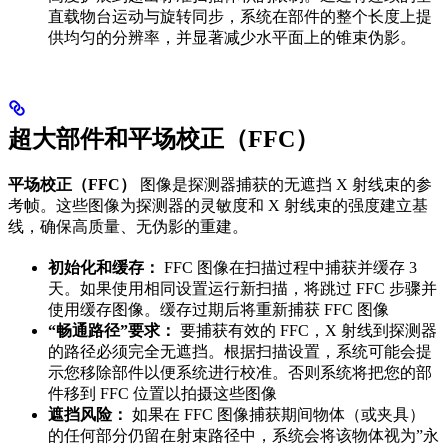
直载物台运动与旋转同步，系统在部件的整个长度上提
供均匀的分辨率，并显著减少水平面上的锥束伪影。
超大部件和平场校正（FFC）
平场校正（FFC）
图像是探测器捕获的无遮挡 X 射线束的参
考帧。这些图像为探测器的灵敏度和 X 射线束的强度建立基
线，确保高质量、无伪影的重建。
初始化和缓存：
FFC 图像在扫描过程中捕获并缓存 3
天。如果使用相同设置运行新扫描，将跳过 FFC 步骤并
使用缓存图像。缓存过期后将重新捕获 FFC 图像
“畅通路径”要求：
要捕获有效的 FFC，X 射线到探测器
的路径必须完全无遮挡。根据扫描设置，系统可能会提
示您移除部件以便系统进行校准。否则系统将把您的部
件移到 FFC 位置以拍摄这些图像
遮挡风险：
如果在 FFC 图像捕获期间物体（或夹具）
的任何部分仍留在射束路径中，系统会将该物体视为”永