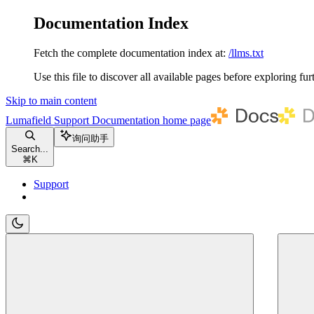
Documentation Index
Fetch the complete documentation index at:
/llms.txt
Use this file to discover all available pages before exploring fur
Skip to main content
Lumafield Support Documentation
home page
询问助手
Search...
⌘
K
Support