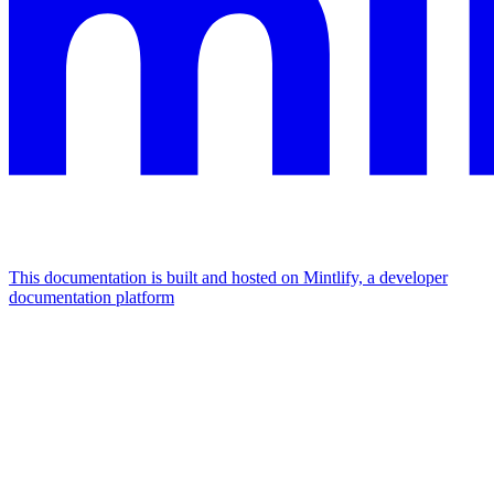
This documentation is built and hosted on Mintlify, a developer
documentation platform
Assistant
Responses
are
generated
using