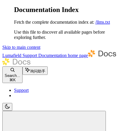
Documentation Index
Fetch the complete documentation index at:
/llms.txt
Use this file to discover all available pages before
exploring further.
Skip to main content
Lumafield Support Documentation
home page
询问助手
Search...
⌘
K
Support