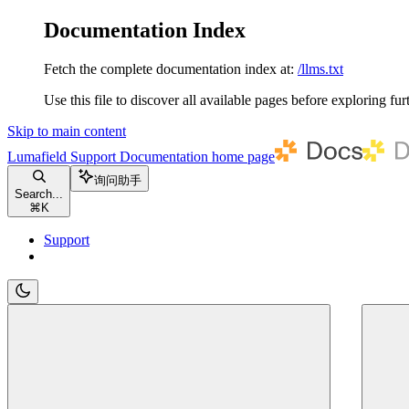
Documentation Index
Fetch the complete documentation index at:
/llms.txt
Use this file to discover all available pages before exploring fur
Skip to main content
Lumafield Support Documentation
home page
询问助手
Search...
⌘
K
Support