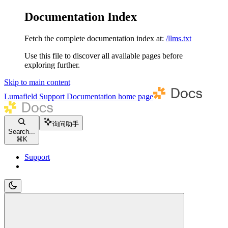
Documentation Index
Fetch the complete documentation index at:
/llms.txt
Use this file to discover all available pages before
exploring further.
Skip to main content
Lumafield Support Documentation
home page
询问助手
Search...
⌘
K
Support