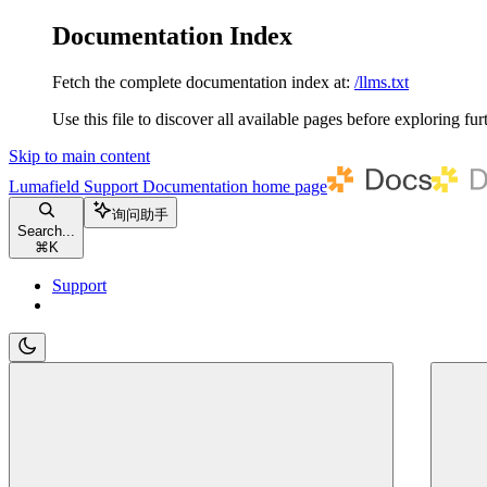
Documentation Index
Fetch the complete documentation index at:
/llms.txt
Use this file to discover all available pages before exploring fur
Skip to main content
Lumafield Support Documentation
home page
询问助手
Search...
⌘
K
Support