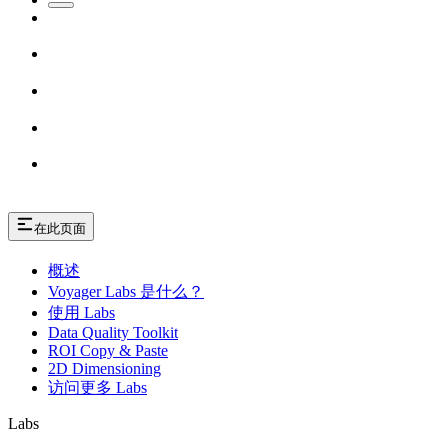
在此页面
概述
Voyager Labs 是什么？
使用 Labs
Data Quality Toolkit
ROI Copy & Paste
2D Dimensioning
访问更多 Labs
Labs