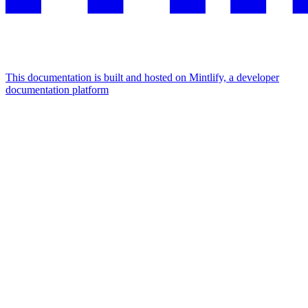
This documentation is built and hosted on Mintlify, a developer
documentation platform
Assistant
Responses
are
generated
using
AI
and
may
contain
mistakes.