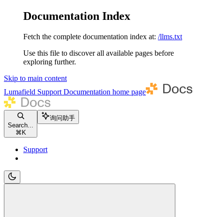
Documentation Index
Fetch the complete documentation index at:
/llms.txt
Use this file to discover all available pages before
exploring further.
Skip to main content
Lumafield Support Documentation
home page
询问助手
Search...
⌘
K
Support