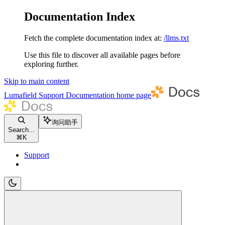
Documentation Index
Fetch the complete documentation index at:
/llms.txt
Use this file to discover all available pages before
exploring further.
Skip to main content
Lumafield Support Documentation
home page
询问助手
Search...
⌘
K
Support