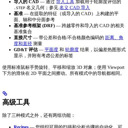
导入的 CAD
— 通过
导入工具
加载用于轮廓度评估的
名义几何；参见
名义 CAD 导入
.STEP
基准
— 在提取的特征（或导入的 CAD）上构建的平
面、轴和中分面参考
基准参考框架 (DRF)
— 跨越零件和导入的 CAD 的相关
基准集合
直接尺寸
— 带公差和合格/不合格颜色编码的
距离、角
度和直径
测量
GD&T 评估
—
平面度
和
轮廓度
结果，以偏差热图形式
显示，并附有考虑公差的标签
使用标准鼠标手势旋转、平移和缩放 3D 对象；使用 Viewport
下方的滑块在 2D 平面之间擦动。所有模式中的导航都相同。
高级工具
除了三种模式之外，还有两组功能：
Recipes
— 您组织可用的扫描和分析步骤的自动化、可