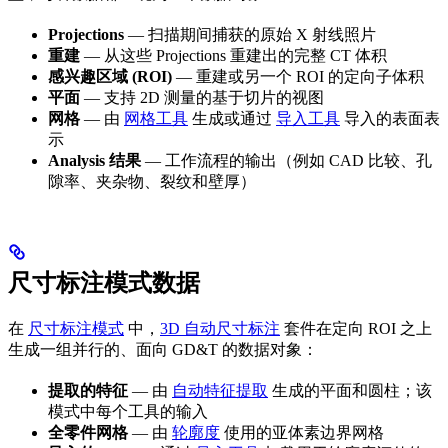
Projections
— 扫描期间捕获的原始 X 射线照片
重建
— 从这些 Projections 重建出的完整 CT 体积
感兴趣区域 (ROI)
— 重建或另一个 ROI 的定向子体积
平面
— 支持 2D 测量的基于切片的视图
网格
— 由
网格工具
生成或通过
导入工具
导入的表面表
示
Analysis 结果
— 工作流程的输出（例如 CAD 比较、孔
隙率、夹杂物、裂纹和壁厚）
尺寸标注模式数据
在
尺寸标注模式
中，
3D 自动尺寸标注
套件在定向 ROI 之上
生成一组并行的、面向 GD&T 的数据对象：
提取的特征
— 由
自动特征提取
生成的平面和圆柱；该
模式中每个工具的输入
全零件网格
— 由
轮廓度
使用的亚体素边界网格