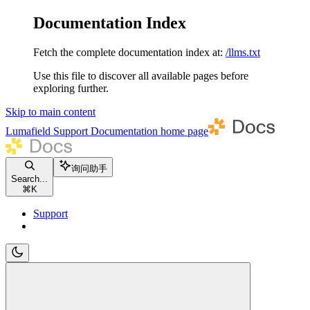
Documentation Index
Fetch the complete documentation index at:
/llms.txt
Use this file to discover all available pages before
exploring further.
Skip to main content
Lumafield Support Documentation
home page
询问助手
Search...
⌘
K
Support