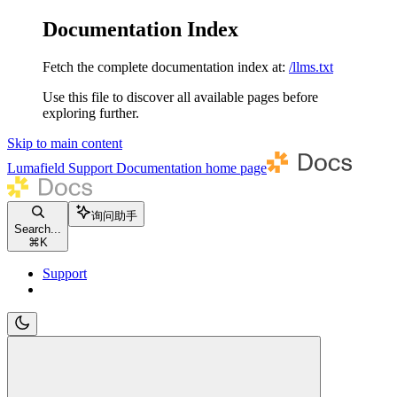
Documentation Index
Fetch the complete documentation index at:
/llms.txt
Use this file to discover all available pages before
exploring further.
Skip to main content
Lumafield Support Documentation
home page
询问助手
Search...
⌘
K
Support