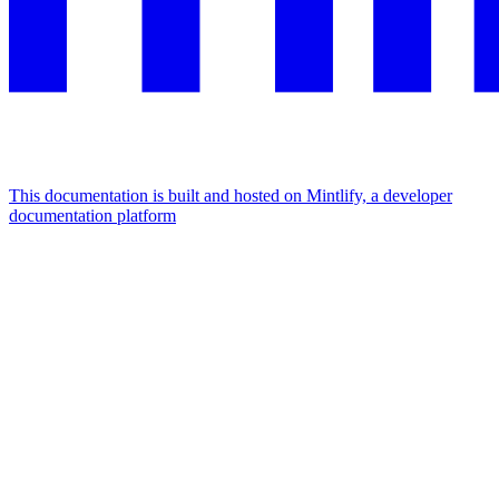
This documentation is built and hosted on Mintlify, a developer
documentation platform
Assistant
Responses
are
generated
using
AI
and
may
contain