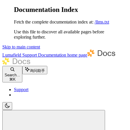
Documentation Index
Fetch the complete documentation index at:
/llms.txt
Use this file to discover all available pages before
exploring further.
Skip to main content
Lumafield Support Documentation
home page
询问助手
Search...
⌘
K
Support