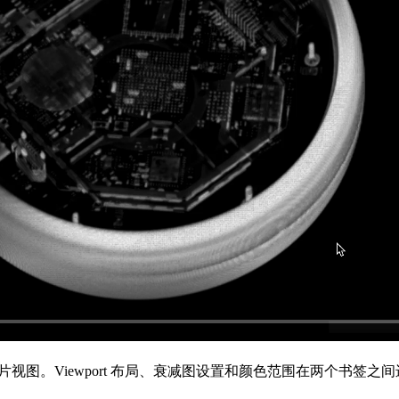
片视图。Viewport 布局、衰减图设置和颜色范围在两个书签之