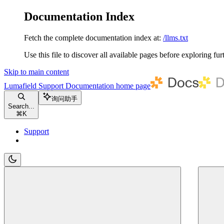
Documentation Index
Fetch the complete documentation index at:
/llms.txt
Use this file to discover all available pages before exploring fur
Skip to main content
Lumafield Support Documentation
home page
询问助手
Search...
⌘
K
Support