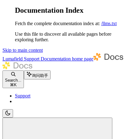
Documentation Index
Fetch the complete documentation index at:
/llms.txt
Use this file to discover all available pages before
exploring further.
Skip to main content
Lumafield Support Documentation
home page
询问助手
Search...
⌘
K
Support