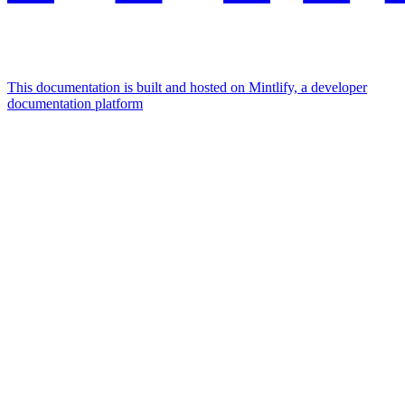
This documentation is built and hosted on Mintlify, a developer
documentation platform
Assistant
Responses
are
generated
using
AI
and
may
contain
mistakes.