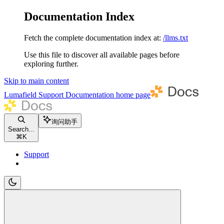
Documentation Index
Fetch the complete documentation index at:
/llms.txt
Use this file to discover all available pages before
exploring further.
Skip to main content
Lumafield Support Documentation
home page
询问助手
Search...
⌘
K
Support