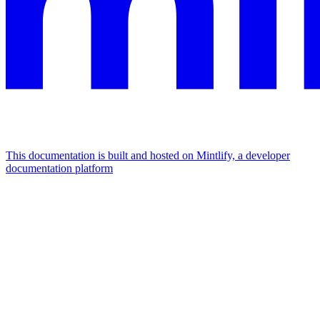
This documentation is built and hosted on Mintlify, a developer
documentation platform
Assistant
Responses
are
generated
using
AI
and