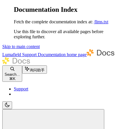
Documentation Index
Fetch the complete documentation index at:
/llms.txt
Use this file to discover all available pages before
exploring further.
Skip to main content
Lumafield Support Documentation
home page
询问助手
Search...
⌘
K
Support