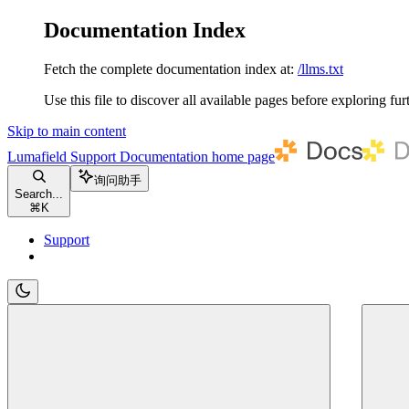
Documentation Index
Fetch the complete documentation index at:
/llms.txt
Use this file to discover all available pages before exploring fur
Skip to main content
Lumafield Support Documentation
home page
询问助手
Search...
⌘
K
Support