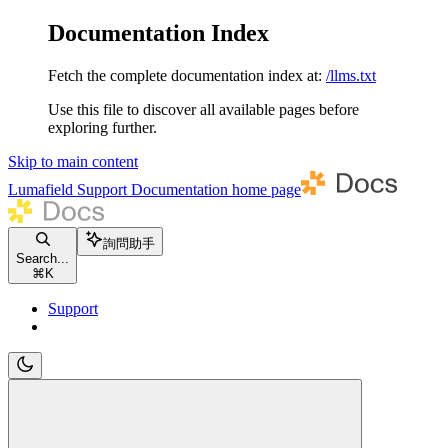
Documentation Index
Fetch the complete documentation index at:
/llms.txt
Use this file to discover all available pages before
exploring further.
Skip to main content
Lumafield Support Documentation
home page
詢問助手
Search...
⌘
K
Support