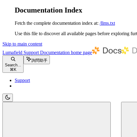
Documentation Index
Fetch the complete documentation index at:
/llms.txt
Use this file to discover all available pages before exploring fur
Skip to main content
Lumafield Support Documentation
home page
詢問助手
Search...
⌘
K
Support