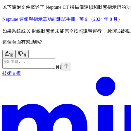
以下隨附文件概述了 Neptune CT 掃描儀連鎖和狀態指示燈
Neptune 連鎖與指示器功能測試手冊 - 英文（2024 年 8 月）
如果系統或 X 射線狀態燈未能完全按照說明運行，則測試被視為
這個頁面有幫助嗎?
是
否
⌘
I
技術支援