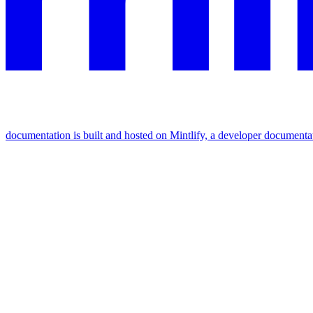
documentation is built and hosted on Mintlify, a developer documenta
Assistant
Responses
are
generated
using
AI
and
may
contain