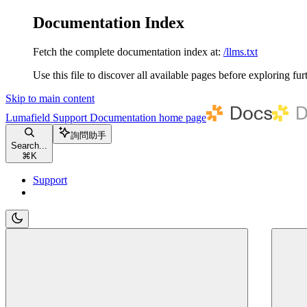
Documentation Index
Fetch the complete documentation index at:
/llms.txt
Use this file to discover all available pages before exploring fur
Skip to main content
Lumafield Support Documentation
home page
詢問助手
Search...
⌘
K
Support