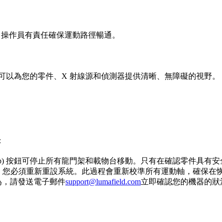
此，操作員有責任確保運動路徑暢通。
可以為您的零件、X 射線源和偵測器提供清晰、無障礙的視野。
：
op (E-Stop) 按鈕可停止所有龍門架和載物台移動。只有在確認零件
硬體碰撞之後，您必須重新重設系統。此過程會重新校準所有運動軸，確
為，請發送電子郵件
support@lumafield.com
立即確認您的機器的狀況。