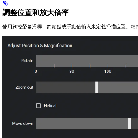
調整位置和放大倍率
使用觸控螢幕滑桿、箭頭鍵或手動值輸入來定義掃描位置。精