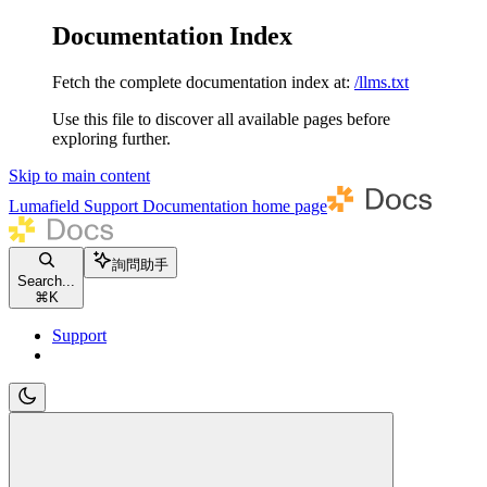
Documentation Index
Fetch the complete documentation index at:
/llms.txt
Use this file to discover all available pages before
exploring further.
Skip to main content
Lumafield Support Documentation
home page
詢問助手
Search...
⌘
K
Support