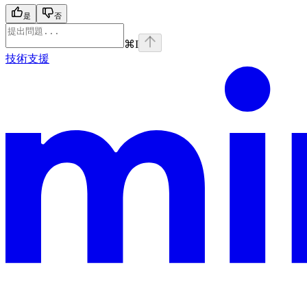
是
否
⌘
I
技術支援