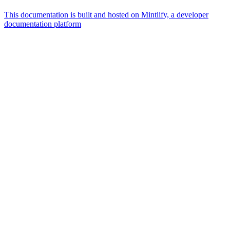
This documentation is built and hosted on Mintlify, a developer
documentation platform
Assistant
Responses
are
generated
using
AI
and
may
contain
mistakes.