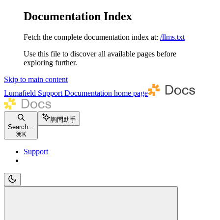
Documentation Index
Fetch the complete documentation index at:
/llms.txt
Use this file to discover all available pages before
exploring further.
Skip to main content
Lumafield Support Documentation
home page
詢問助手
Search...
⌘
K
Support