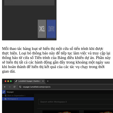
Mỗi thao tác hàng loạt sẽ hiển thị một cửa sổ tiến trình khi được
thực hiện. Loại bỏ thông báo này để tiếp tục làm việc và truy cập lại
thông báo từ cửa sổ Tiến trình của Bảng điều khiển dự án. Phần này
sẽ hiển thị tất cả các hành động gần đây trong khoảng một ngày sau
khi hoàn thành để hiển thị kết quả của các tác vụ chạy trong thời
gian dài.