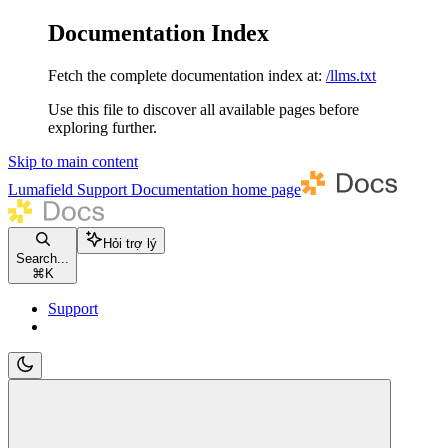
Documentation Index
Fetch the complete documentation index at:
/llms.txt
Use this file to discover all available pages before
exploring further.
Skip to main content
Lumafield Support Documentation
home page
Hỏi trợ lý
Search...
⌘
K
Support