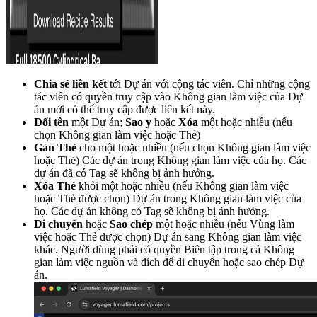
Chia sẻ liên kết
tới Dự án với cộng tác viên. Chỉ những cộng
tác viên có quyền truy cập vào Không gian làm việc của Dự
án mới có thể truy cập được liên kết này.
Đổi tên
một Dự án;
Sao y
hoặc
Xóa
một hoặc nhiều (nếu
chọn Không gian làm việc hoặc Thẻ)
Gán Thẻ
cho một hoặc nhiều (nếu chọn Không gian làm việc
hoặc Thẻ) Các dự án trong Không gian làm việc của họ. Các
dự án đã có Tag sẽ không bị ảnh hưởng.
Xóa Thẻ
khỏi một hoặc nhiều (nếu Không gian làm việc
hoặc Thẻ được chọn) Dự án trong Không gian làm việc của
họ. Các dự án không có Tag sẽ không bị ảnh hưởng.
Di chuyển
hoặc
Sao chép
một hoặc nhiều (nếu Vùng làm
việc hoặc Thẻ được chọn) Dự án sang Không gian làm việc
khác. Người dùng phải có quyền Biên tập trong cả Không
gian làm việc nguồn và đích để di chuyển hoặc sao chép Dự
án.