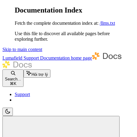
Documentation Index
Fetch the complete documentation index at:
/llms.txt
Use this file to discover all available pages before
exploring further.
Skip to main content
Lumafield Support Documentation
home page
Hỏi trợ lý
Search...
⌘
K
Support