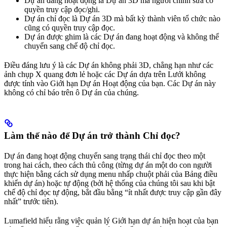
Dự án đang hoạt động là Dự án 3D mà người chỉnh sửa có
quyền truy cập đọc/ghi.
Dự án chỉ đọc là Dự án 3D mà bất kỳ thành viên tổ chức nào
cũng có quyền truy cập đọc.
Dự án được ghim là các Dự án đang hoạt động và không thể
chuyển sang chế độ chỉ đọc.
Điều đáng lưu ý là các Dự án không phải 3D, chẳng hạn như các
ảnh chụp X quang đơn lẻ hoặc các Dự án dựa trên Lưới không
được tính vào Giới hạn Dự án Hoạt động của bạn. Các Dự án này
không có chỉ báo trên ô Dự án của chúng.
Làm thế nào để Dự án trở thành Chỉ đọc?
Dự án đang hoạt động chuyển sang trạng thái chỉ đọc theo một
trong hai cách, theo cách thủ công (từng dự án một do con người
thực hiện bằng cách sử dụng menu nhấp chuột phải của Bảng điều
khiển dự án) hoặc tự động (bởi hệ thống của chúng tôi sau khi bật
chế độ chỉ đọc tự động, bắt đầu bằng “ít nhất được truy cập gần đây
nhất” trước tiên).
Lumafield hiểu rằng việc quản lý Giới hạn dự án hiện hoạt của bạn