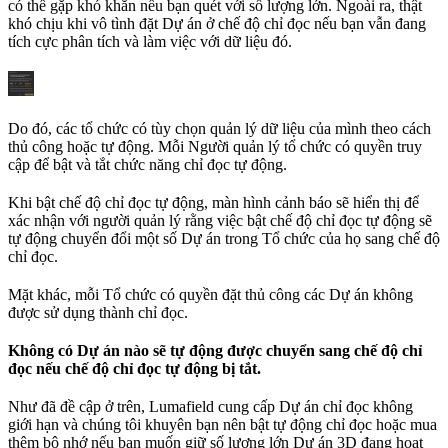
có thể gặp khó khăn nếu bạn quét với số lượng lớn. Ngoài ra, thật
khó chịu khi vô tình đặt Dự án ở chế độ chỉ đọc nếu bạn vẫn đang
tích cực phân tích và làm việc với dữ liệu đó.
Do đó, các tổ chức có tùy chọn quản lý dữ liệu của mình theo cách
thủ công hoặc tự động. Mỗi Người quản lý tổ chức có quyền truy
cập để bật và tắt chức năng chỉ đọc tự động.
Khi bật chế độ chỉ đọc tự động, màn hình cảnh báo sẽ hiển thị để
xác nhận với người quản lý rằng việc bật chế độ chỉ đọc tự động sẽ
tự động chuyển đổi một số Dự án trong Tổ chức của họ sang chế độ
chỉ đọc.
Mặt khác, mỗi Tổ chức có quyền đặt thủ công các Dự án không
được sử dụng thành chỉ đọc.
Không có Dự án nào sẽ tự động được chuyển sang chế độ chỉ
đọc nếu chế độ chỉ đọc tự động bị tắt.
Như đã đề cập ở trên, Lumafield cung cấp Dự án chỉ đọc không
giới hạn và chúng tôi khuyên bạn nên bật tự động chỉ đọc hoặc mua
thêm bộ nhớ nếu bạn muốn giữ số lượng lớn Dự án 3D đang hoạt