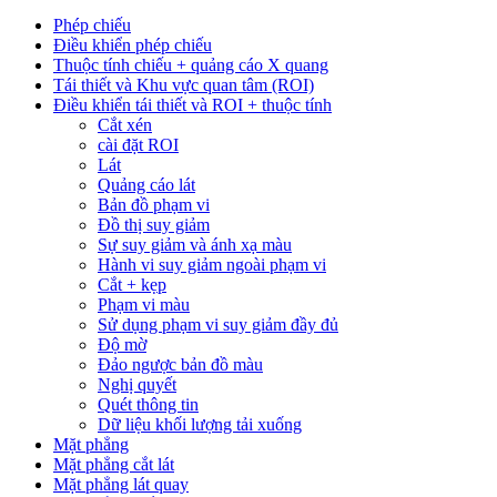
Phép chiếu
Điều khiển phép chiếu
Thuộc tính chiếu + quảng cáo X quang
Tái thiết và Khu vực quan tâm (ROI)
Điều khiển tái thiết và ROI + thuộc tính
Cắt xén
cài đặt ROI
Lát
Quảng cáo lát
Bản đồ phạm vi
Đồ thị suy giảm
Sự suy giảm và ánh xạ màu
Hành vi suy giảm ngoài phạm vi
Cắt + kẹp
Phạm vi màu
Sử dụng phạm vi suy giảm đầy đủ
Độ mờ
Đảo ngược bản đồ màu
Nghị quyết
Quét thông tin
Dữ liệu khối lượng tải xuống
Mặt phẳng
Mặt phẳng cắt lát
Mặt phẳng lát quay