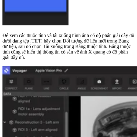
Để xem các thuộc tính và tải xuống hình ảnh có độ phân giải đầy đủ
dưới dạng tệp .TIFF, hãy chọn Đối tượng dữ liệu mới trong Bảng
dữ liệu, sau đó chọn Tải xuống trong Bảng thuộc tính. Bảng thuộc
tính cũng sẽ hiển thị thông tin có sẵn về ảnh X quang có độ phân
giải đầy đủ.