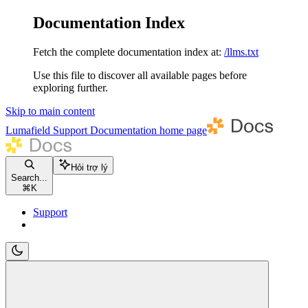
Documentation Index
Fetch the complete documentation index at:
/llms.txt
Use this file to discover all available pages before
exploring further.
Skip to main content
Lumafield Support Documentation
home page
Hỏi trợ lý
Search...
⌘
K
Support