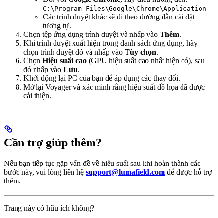
C:\Program Files\Google\Chrome\Application
Các trình duyệt khác sẽ đi theo đường dẫn cài đặt
tương tự.
Chọn tệp ứng dụng trình duyệt và nhấp vào
Thêm
.
Khi trình duyệt xuất hiện trong danh sách ứng dụng, hãy
chọn trình duyệt đó và nhấp vào
Tùy chọn
.
Chọn
Hiệu suất cao
(GPU hiệu suất cao nhất hiện có), sau
đó nhấp vào
Lưu
.
Khởi động lại PC của bạn để áp dụng các thay đổi.
Mở lại Voyager và xác minh rằng hiệu suất đồ họa đã được
cải thiện.
Cần trợ giúp thêm?
Nếu bạn tiếp tục gặp vấn đề về hiệu suất sau khi hoàn thành các
bước này, vui lòng liên hệ
support@lumafield.com
để được hỗ trợ
thêm.
Trang này có hữu ích không?