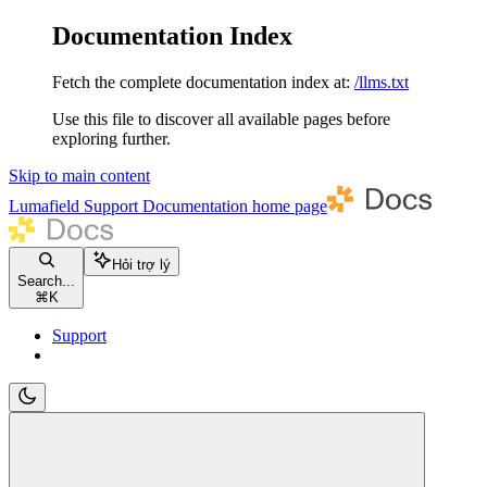
Documentation Index
Fetch the complete documentation index at:
/llms.txt
Use this file to discover all available pages before
exploring further.
Skip to main content
Lumafield Support Documentation
home page
Hỏi trợ lý
Search...
⌘
K
Support