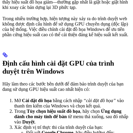
thấy hiệu suất đồ họa giảm—thường gặp nhất là giật hoặc giật hình
khi xoay các bản dựng lại 3D phức tạp.
Trong nhiều trường hợp, hiện tượng này xảy ra do trình duyệt web
không được định cấu hình để sử dụng GPU chuyên dụng (độc lập)
của hệ thống. Việc điều chỉnh cài đặt đồ họa Windows để ưu tiên
phần cứng hiệu suất cao có thể cải thiện đáng kể hiệu suất kết xuất.
Định cấu hình cài đặt GPU của trình
duyệt trên Windows
Hãy làm theo các bước bên dưới để đảm bảo trình duyệt của bạn
đang sử dụng GPU hiệu suất cao nhất hiện có:
Mở
Cài đặt đồ họa
bằng cách nhập
“cài đặt đồ họa”
vào
thanh tìm kiếm của Windows và chọn kết quả.
Trong
Tùy chọn hiệu suất đồ họa
, hãy chọn
Ứng dụng
dành cho máy tính để bàn
từ menu thả xuống, sau đó nhấp
vào
Duyệt
.
Xác định vị trí thực thi của trình duyệt của bạn:
Đối với
Google Chrome
, hãy điều hướng đến: