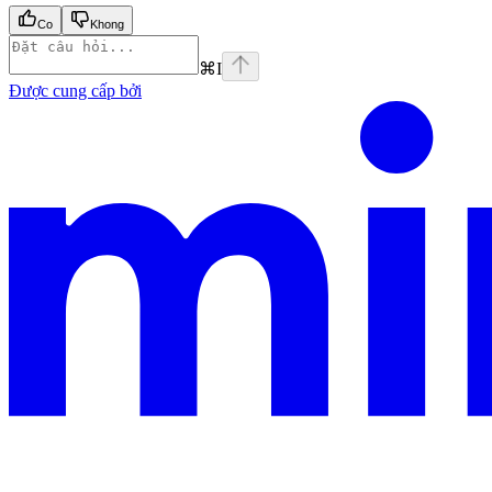
Co
Khong
⌘
I
Được cung cấp bởi