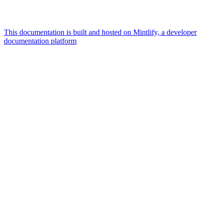
This documentation is built and hosted on Mintlify, a developer
documentation platform
Assistant
Responses
are
generated
using
AI
and
may
contain
mistakes.