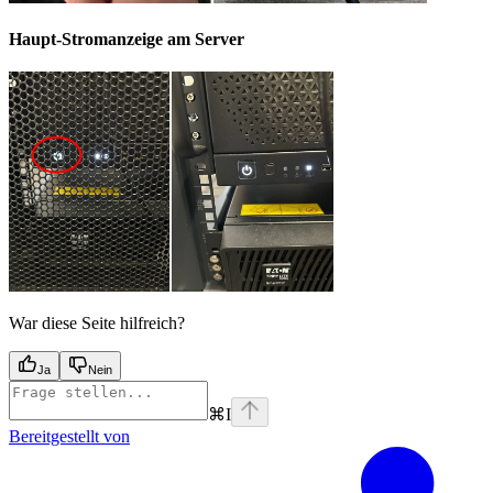
Haupt-Stromanzeige am Server
War diese Seite hilfreich?
Ja
Nein
⌘
I
Bereitgestellt von