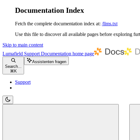
Documentation Index
Fetch the complete documentation index at:
/llms.txt
Use this file to discover all available pages before exploring fur
Skip to main content
Lumafield Support Documentation
home page
Assistenten fragen
Search...
⌘
K
Support