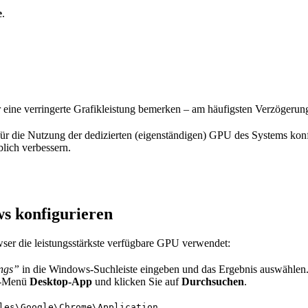
e
.
r eine verringerte Grafikleistung bemerken – am häufigsten Verzöger
ht für die Nutzung der dedizierten (eigenständigen) GPU des Systems ko
blich verbessern.
s konfigurieren
owser die leistungsstärkste verfügbare GPU verwendet:
ings”
in die Windows-Suchleiste eingeben und das Ergebnis auswählen
-Menü
Desktop-App
und klicken Sie auf
Durchsuchen
.
les\Google\Chrome\Application