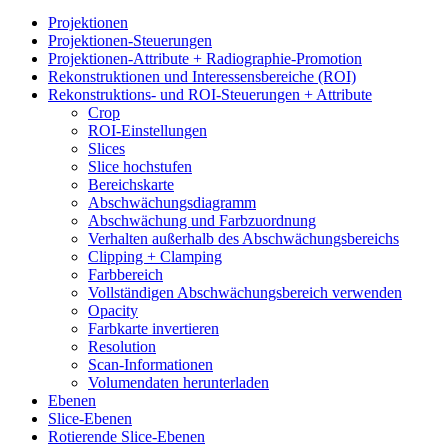
Projektionen
Projektionen-Steuerungen
Projektionen-Attribute + Radiographie-Promotion
Rekonstruktionen und Interessensbereiche (ROI)
Rekonstruktions- und ROI-Steuerungen + Attribute
Crop
ROI-Einstellungen
Slices
Slice hochstufen
Bereichskarte
Abschwächungsdiagramm
Abschwächung und Farbzuordnung
Verhalten außerhalb des Abschwächungsbereichs
Clipping + Clamping
Farbbereich
Vollständigen Abschwächungsbereich verwenden
Opacity
Farbkarte invertieren
Resolution
Scan-Informationen
Volumendaten herunterladen
Ebenen
Slice-Ebenen
Rotierende Slice-Ebenen