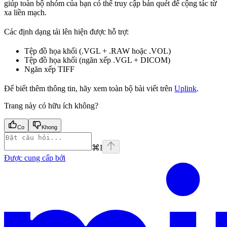
giúp toàn bộ nhóm của bạn có thể truy cập bản quét để cộng tác từ
xa liền mạch.
Các định dạng tải lên hiện được hỗ trợ:
Tệp đồ họa khối (.VGL + .RAW hoặc .VOL)
Tệp đồ họa khối (ngăn xếp .VGL + DICOM)
Ngăn xếp TIFF
Để biết thêm thông tin, hãy xem toàn bộ bài viết trên
Uplink
.
Trang này có hữu ích không?
Co
Khong
⌘
I
Được cung cấp bởi