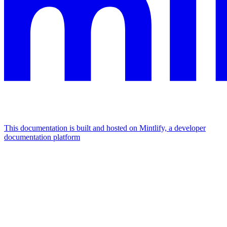
This documentation is built and hosted on Mintlify, a developer
documentation platform
Assistant
Responses
are
generated
using