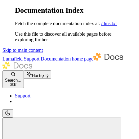
Documentation Index
Fetch the complete documentation index at:
/llms.txt
Use this file to discover all available pages before
exploring further.
Skip to main content
Lumafield Support Documentation
home page
Hỏi trợ lý
Search...
⌘
K
Support