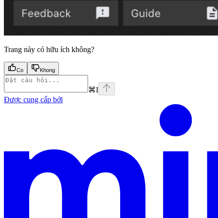
Trang này có hữu ích không?
Co
Khong
⌘
I
Được cung cấp bởi