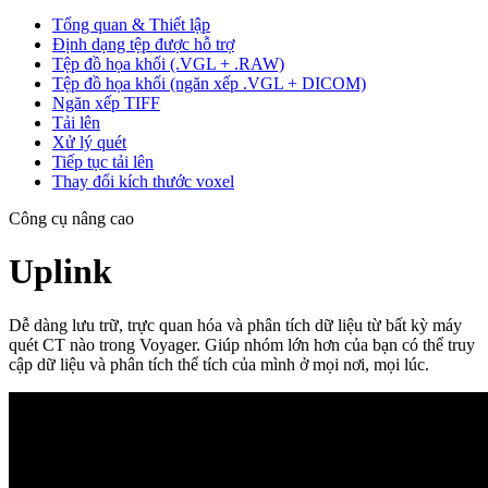
Tổng quan & Thiết lập
Định dạng tệp được hỗ trợ
Tệp đồ họa khối (.VGL + .RAW)
Tệp đồ họa khối (ngăn xếp .VGL + DICOM)
Ngăn xếp TIFF
Tải lên
Xử lý quét
Tiếp tục tải lên
Thay đổi kích thước voxel
Công cụ nâng cao
Uplink
Dễ dàng lưu trữ, trực quan hóa và phân tích dữ liệu từ bất kỳ máy
quét CT nào trong Voyager. Giúp nhóm lớn hơn của bạn có thể truy
cập dữ liệu và phân tích thể tích của mình ở mọi nơi, mọi lúc.