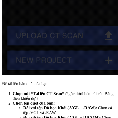
Để tải lên bản quét của bạn:
Chọn nút “Tải lên CT Scan”
ở góc dưới bên trái của Bảng
điều khiển dự án.
Chọn tệp quét của bạn:
Đối với tệp Đồ họa Khối (.VGL + .RAW):
Chọn cả
tệp .VGL và .RAW
Đối với tệp Đồ họa Khối (.VGL + DICOM):
Chọn