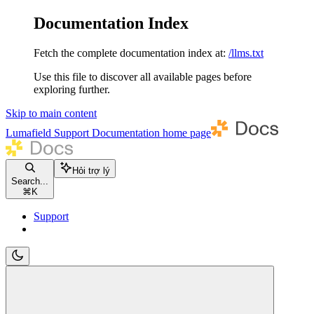
Documentation Index
Fetch the complete documentation index at:
/llms.txt
Use this file to discover all available pages before
exploring further.
Skip to main content
Lumafield Support Documentation
home page
Hỏi trợ lý
Search...
⌘
K
Support