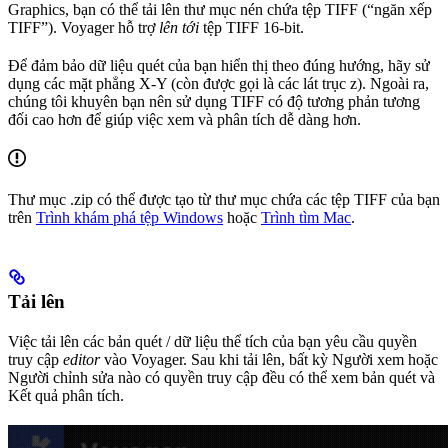
Graphics, bạn có thể tải lên thư mục nén chứa tệp TIFF (“ngăn xếp
TIFF”). Voyager hỗ trợ
lên tới
tệp TIFF 16-bit.
Để đảm bảo dữ liệu quét của bạn hiển thị theo đúng hướng, hãy sử
dụng các mặt phẳng X-Y (còn được gọi là các lát trục z). Ngoài ra,
chúng tôi khuyên bạn nên sử dụng TIFF có độ tương phản tương
đối cao hơn để giúp việc xem và phân tích dễ dàng hơn.
Thư mục .zip có thể được tạo từ thư mục chứa các tệp TIFF của bạn
trên
Trình khám phá tệp Windows
hoặc
Trình tìm Mac
.
Tải lên
Việc tải lên các bản quét / dữ liệu thể tích của bạn yêu cầu quyền
truy cập
editor
vào Voyager. Sau khi tải lên, bất kỳ Người xem hoặc
Người chỉnh sửa nào có quyền truy cập đều có thể xem bản quét và
Kết quả phân tích.