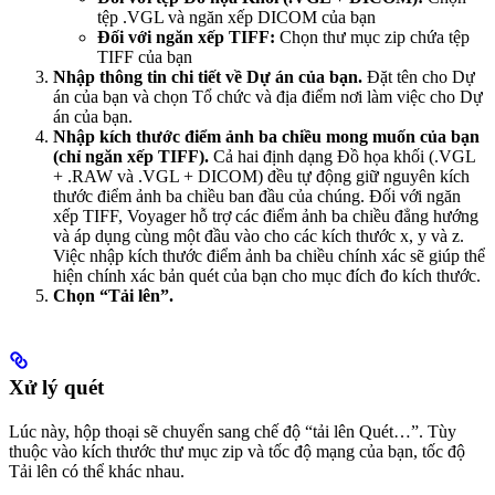
tệp .VGL và ngăn xếp DICOM của bạn
Đối với ngăn xếp TIFF:
Chọn thư mục zip chứa tệp
TIFF của bạn
Nhập thông tin chi tiết về Dự án của bạn.
Đặt tên cho Dự
án của bạn và chọn Tổ chức và địa điểm nơi làm việc cho Dự
án của bạn.
Nhập kích thước điểm ảnh ba chiều mong muốn của bạn
(chỉ ngăn xếp TIFF).
Cả hai định dạng Đồ họa khối (.VGL
+ .RAW và .VGL + DICOM) đều tự động giữ nguyên kích
thước điểm ảnh ba chiều ban đầu của chúng. Đối với ngăn
xếp TIFF, Voyager hỗ trợ các điểm ảnh ba chiều đẳng hướng
và áp dụng cùng một đầu vào cho các kích thước x, y và z.
Việc nhập kích thước điểm ảnh ba chiều chính xác sẽ giúp thể
hiện chính xác bản quét của bạn cho mục đích đo kích thước.
Chọn “Tải lên”.
Xử lý quét
Lúc này, hộp thoại sẽ chuyển sang chế độ “tải lên Quét…”. Tùy
thuộc vào kích thước thư mục zip và tốc độ mạng của bạn, tốc độ
Tải lên có thể khác nhau.