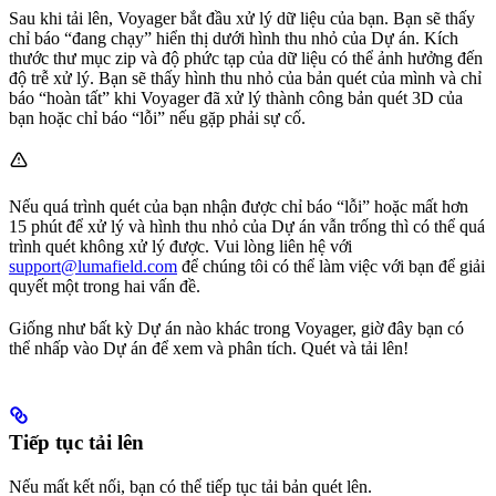
Sau khi tải lên, Voyager bắt đầu xử lý dữ liệu của bạn. Bạn sẽ thấy
chỉ báo “đang chạy” hiển thị dưới hình thu nhỏ của Dự án. Kích
thước thư mục zip và độ phức tạp của dữ liệu có thể ảnh hưởng đến
độ trễ xử lý. Bạn sẽ thấy hình thu nhỏ của bản quét của mình và chỉ
báo “hoàn tất” khi Voyager đã xử lý thành công bản quét 3D của
bạn hoặc chỉ báo “lỗi” nếu gặp phải sự cố.
Nếu quá trình quét của bạn nhận được chỉ báo “lỗi” hoặc mất hơn
15 phút để xử lý và hình thu nhỏ của Dự án vẫn trống thì có thể quá
trình quét không xử lý được. Vui lòng liên hệ với
support@lumafield.com
để chúng tôi có thể làm việc với bạn để giải
quyết một trong hai vấn đề.
Giống như bất kỳ Dự án nào khác trong Voyager, giờ đây bạn có
thể nhấp vào Dự án để xem và phân tích. Quét và tải lên!
Tiếp tục tải lên
Nếu mất kết nối, bạn có thể tiếp tục tải bản quét lên.