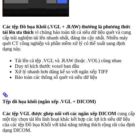
Các tệp Đồ họa Khối (.VGL + .RAW) thường là phương thức
tải lên ưa thích
vì chúng bảo toàn tất cả siêu dữ liệu quét và cung
cấp trải nghiệm tải lên nhanh nhất, đáng tin cậy nhất. Nhiều máy
quét CT công nghiệp và phần mềm xử lý có thể xuất sang định
dạng này.
Tải lên cả tệp .VGL và .RAW (hoặc .VOL) cùng nhau
Duy trì kích thước voxel ban đầu
Xử lý nhanh hơn đáng kể so với ngăn xếp TIFF
Bảo toàn các thông số quét và siêu dữ liệu
Tệp đồ họa khối (ngăn xếp .VGL + DICOM)
Các tệp VGL được ghép nối với các ngăn xếp DICOM
cung cấp
một tùy chọn tải lên linh hoạt khác kết hợp các lợi ích siêu dữ liệu
của các tệp Đồ họa Khối với khả năng tương thích rộng rãi của định
dạng DICOM.