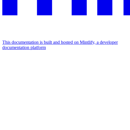
This documentation is built and hosted on Mintlify, a developer
documentation platform
Assistant
Responses
are
generated
using
AI
and
may
contain
mistakes.