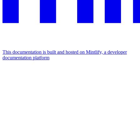
This documentation is built and hosted on Mintlify, a developer
documentation platform
Assistant
Responses
are
generated
using
AI
and
may
contain
mistakes.