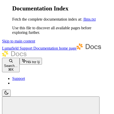
Documentation Index
Fetch the complete documentation index at:
/llms.txt
Use this file to discover all available pages before
exploring further.
Skip to main content
Lumafield Support Documentation
home page
Hỏi trợ lý
Search...
⌘
K
Support