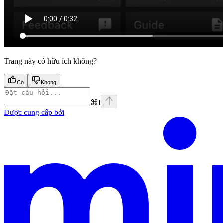
Trang này có hữu ích không?
Co
Khong
⌘
I
Được cung cấp bởi