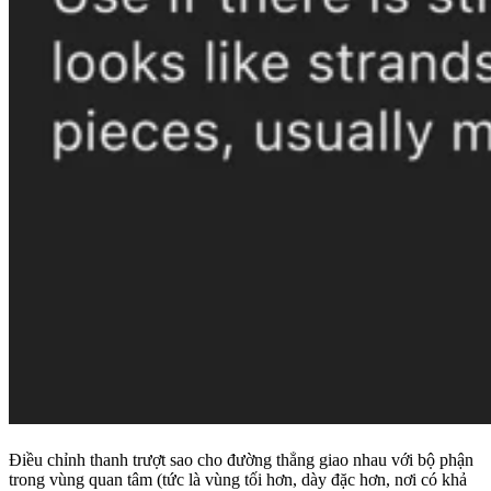
Điều chỉnh thanh trượt sao cho đường thẳng giao nhau với bộ phận
trong vùng quan tâm (tức là vùng tối hơn, dày đặc hơn, nơi có khả