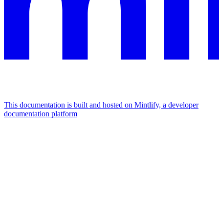
This documentation is built and hosted on Mintlify, a developer
documentation platform
Assistant
Responses
are
generated
using
AI
and