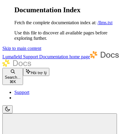
Documentation Index
Fetch the complete documentation index at:
/llms.txt
Use this file to discover all available pages before
exploring further.
Skip to main content
Lumafield Support Documentation
home page
Hỏi trợ lý
Search...
⌘
K
Support