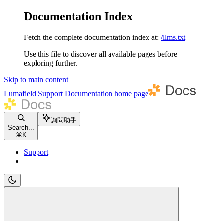
Documentation Index
Fetch the complete documentation index at:
/llms.txt
Use this file to discover all available pages before
exploring further.
Skip to main content
Lumafield Support Documentation
home page
詢問助手
Search...
⌘
K
Support