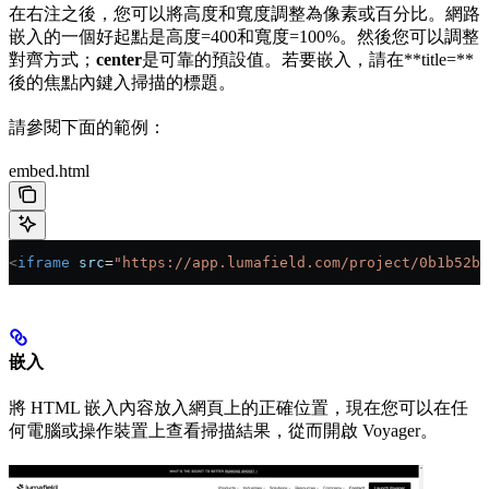
在右注之後，您可以將高度和寬度調整為像素或百分比。網路
嵌入的一個好起點是高度=400和寬度=100%。然後您可以調整
對齊方式；
center
是可靠的預設值。若要嵌入，請在**title=**
後的焦點內鍵入掃描的標題。
請參閱下面的範例：
embed.html
<
iframe
 src
=
"https://app.lumafield.com/project/0b1b52b6
嵌入
將 HTML 嵌入內容放入網頁上的正確位置，現在您可以在任
何電腦或操作裝置上查看掃描結果，從而開啟 Voyager。