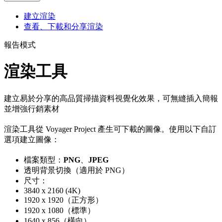
建立渲染
查看、下載和分享渲染
報告模式
渲染工具
建立易於分享的高品質掃描資料視覺化效果，可無縫插入簡報
並增強行銷素材
渲染工具從 Voyager Project 產生可下載的圖像。使用以下自訂
選項建立圖像：
檔案類型：
PNG
、
JPEG
透明背景切換（適用於 PNG）
尺寸：
3840 x 2160 (4K)
1920 x 1920（正方形）
1920 x 1080（標準）
1640 x 856（橫向）