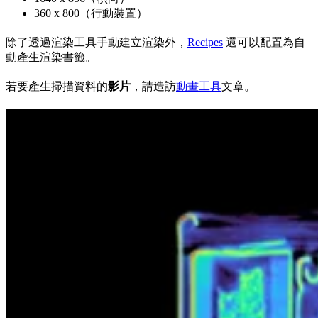
360 x 800（行動裝置）
除了透過渲染工具手動建立渲染外，
Recipes
還可以配置為自
動產生渲染書籤。
若要產生掃描資料的
影片
，請造訪
動畫工具
文章。