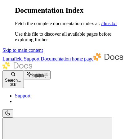
Documentation Index
Fetch the complete documentation index at:
/llms.txt
Use this file to discover all available pages before
exploring further.
Skip to main content
Lumafield Support Documentation
home page
詢問助手
Search...
⌘
K
Support