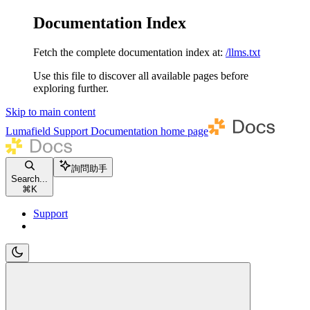
Documentation Index
Fetch the complete documentation index at:
/llms.txt
Use this file to discover all available pages before
exploring further.
Skip to main content
Lumafield Support Documentation
home page
詢問助手
Search...
⌘
K
Support