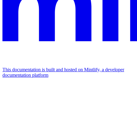
This documentation is built and hosted on Mintlify, a developer
documentation platform
Assistant
Responses
are
generated
using
AI
and