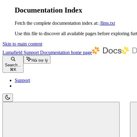
Documentation Index
Fetch the complete documentation index at:
/llms.txt
Use this file to discover all available pages before exploring fur
Skip to main content
Lumafield Support Documentation
home page
Hỏi trợ lý
Search...
⌘
K
Support