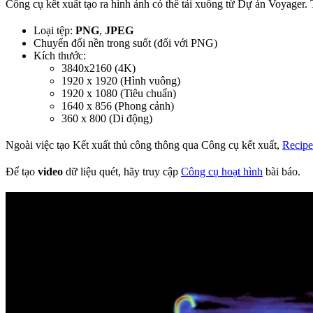
Công cụ kết xuất tạo ra hình ảnh có thể tải xuống từ Dự án Voyager. 
Loại tệp:
PNG
,
JPEG
Chuyển đổi nền trong suốt (đối với PNG)
Kích thước:
3840x2160 (4K)
1920 x 1920 (Hình vuông)
1920 x 1080 (Tiêu chuẩn)
1640 x 856 (Phong cảnh)
360 x 800 (Di động)
Ngoài việc tạo Kết xuất thủ công thông qua Công cụ kết xuất,
Recipe
Để tạo
video
dữ liệu quét, hãy truy cập
Công cụ hoạt hình
bài báo.