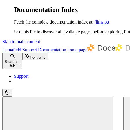
Documentation Index
Fetch the complete documentation index at:
/llms.txt
Use this file to discover all available pages before exploring fur
Skip to main content
Lumafield Support Documentation
home page
Hỏi trợ lý
Search...
⌘
K
Support